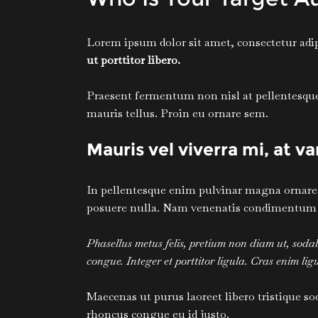
Lorem ipsum dolor sit amet, consectetur adipi
ut porttitor libero.
Praesent fermentum non nisl at pellentesque. 
mauris tellus. Proin eu ornare sem.
Mauris vel viverra mi, at v
In pellentesque enim pulvinar magna ornare, s
posuere nulla. Nam venenatis condimentum tur
Phasellus metus felis, pretium non diam ut, sod
congue. Integer et porttitor ligula. Cras enim ligul
Maecenas ut purus laoreet libero tristique so
rhoncus congue eu id justo.