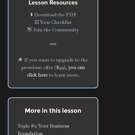
Lesson Resources
⬇️
Download the PDF
☑️
Your Checklist
👋
Join the Community
***
🌟 If you want to upgrade to the
premium offer ($99),
you can
click here
to learn more.
More in this lesson
Topic #1: Your Business
Foundation