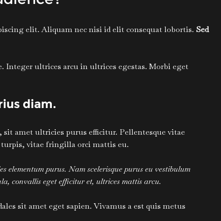
scing elit. Aliquam nec nisi id elit consequat lobortis.
Sed
Integer ultrices arcu in ultrices egestas. Morbi eget
arius diam.
it amet ultricies purus efficitur. Pellentesque vitae
pis, vitae fringilla orci mattis eu.
ales elementum purus. Nam scelerisque purus eu vestibulum
a, convallis eget efficitur et, ultrices mattis arcu.
dales sit amet eget sapien. Vivamus a est quis metus